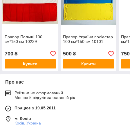
Прапор Польщі 100
Прапор України поліестер
Прап
см*150 см 10239
100 см*150 см 10101
см*1
700
500
750
₴
₴
Купити
Купити
Про нас
Рейтинг не сформований
Менше 5 відгуків за останній рік
Працює з 19.05.2011
м. Косів
Косів, Україна