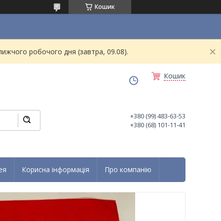
Кошик
ижчого робочого дня (завтра, 09.08).
Кошик
+380 (99) 483-63-53
+380 (68) 101-11-41
ея
Корисна інформація
Про компанію