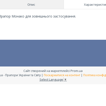
Опис
Характеристи
Прапор Монако для зовнішнього застосування.
Prom.ua
Сайт створений на маркетплейсі
Flags.com.ua - Прапори України та Світу |
Поскаржитися на контент
|
Політика конфід
Select Language
▼