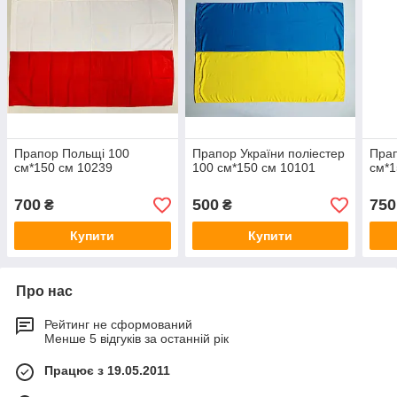
Прапор Польщі 100
Прапор України поліестер
Прап
см*150 см 10239
100 см*150 см 10101
см*1
700
500
750
₴
₴
Купити
Купити
Про нас
Рейтинг не сформований
Менше 5 відгуків за останній рік
Працює з 19.05.2011