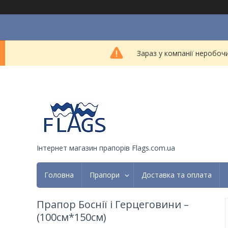
Зараз у компанії неробоч
Інтернет магазин прапорів Flags.com.ua
Головна
Прапори
Доставка та оплата
Прапор Боснії і Герцеговини –
(100cм*150cм)