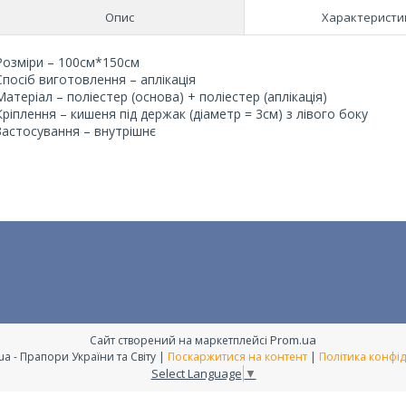
Опис
Характеристи
Розміри – 100cм*150cм
Спосіб виготовлення – аплікація
Матеріал – поліестер (основа) + поліестер (аплікація)
Кріплення – кишеня під держак (діаметр = 3см) з лівого боку
Застосування – внутрішнє
Prom.ua
Сайт створений на маркетплейсі
Flags.com.ua - Прапори України та Світу |
Поскаржитися на контент
|
Політика конфід
Select Language
▼