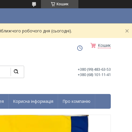
Кошик
йближчого робочого дня (сьогодні).
Кошик
+380 (99) 483-63-53
+380 (68) 101-11-41
ея
Корисна інформація
Про компанію